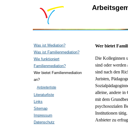
Arbeitsgem
Was ist Mediation?
Wer bietet Famil
Was ist Familienmediation?
Die Kolleginnen u
Wie funktioniert
sind oder werden 
Familienmediation?
sind nach den Ric
Wer bietet Familienmediation
Juristen, Pädagog
an?
Sozialpädagoginne
Anbieterliste
alleine, andere in
Literaturliste
mit dem Grundber
Links
psychosozialen Be
Sitemap
Institutionen täti
Impressum
Anbieter zu erfrag
Datenschutz