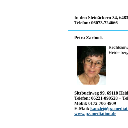
In den Steinäckern 34, 64
Telefon: 06073-724666
Petra Zarbock
Rechtsanwä
Heidelber
Sitzbuchweg 99, 69118 Heid
Telefon: 06221-890528 – Te
Mobil: 0172-706 4909
E-Mail:
kanzlei@pz-mediat
www.pz-mediation.de