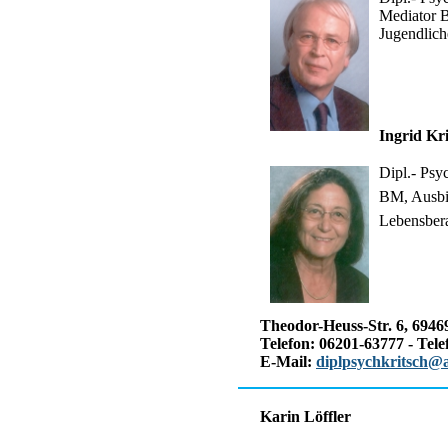
Mediator 
Jugendlich
Ingrid Kr
Dipl.- Psy
BM, Ausbil
Lebensber
Theodor-Heuss-Str. 6, 694
Telefon: 06201-63777 - Tel
E-Mail:
diplpsychkritsch@
Karin Löffler