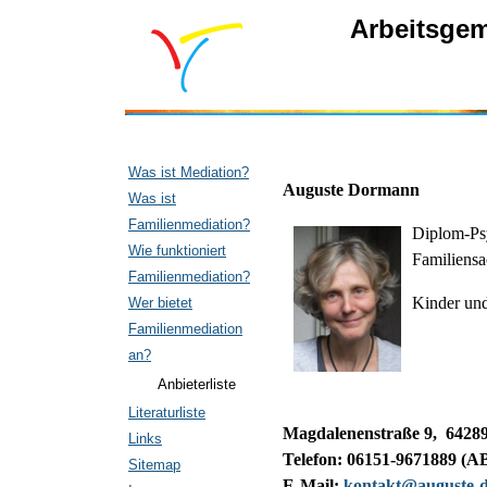
Arbeitsgem
Was ist Mediation?
Auguste Dormann
Was ist
Familienmediation?
Diplom-Ps
Wie funktioniert
Familiens
Familienmediation?
Kinder und
Wer bietet
Familienmediation
an?
Anbieterliste
Literaturliste
Magdalenenstraße 9, 6428
Links
Telefon: 06151-9671889 (A
Sitemap
E-Mail:
kontakt@auguste-