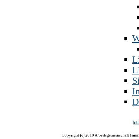
W
Li
L
S
I
D
Int
Copyright (c) 2010 Arbeitsgemeinschaft Famil