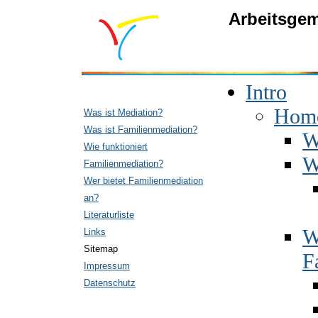
Arbeitsgem
Intro
Hom
Was ist Mediation?
Was ist Familienmediation?
W
Wie funktioniert
W
Familienmediation?
Wer bietet Familienmediation
an?
Literaturliste
W
Links
Sitemap
F
Impressum
Datenschutz