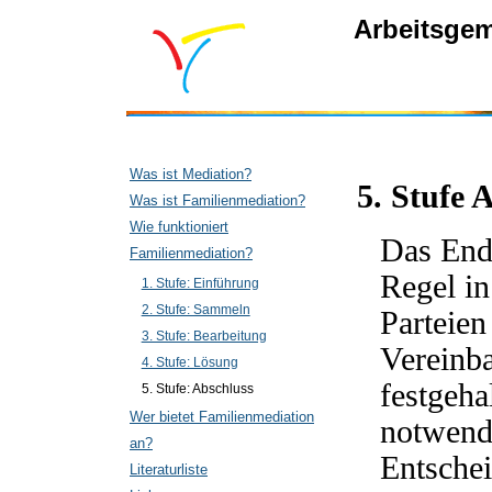
Arbeitsgem
Was ist Mediation?
5. Stufe 
Was ist Familienmediation?
Wie funktioniert
Das Ende
Familienmediation?
Regel in
1. Stufe: Einführung
2. Stufe: Sammeln
Parteien
3. Stufe: Bearbeitung
Vereinba
4. Stufe: Lösung
festgeha
5. Stufe: Abschluss
Wer bietet Familienmediation
notwendi
an?
Entsche
Literaturliste